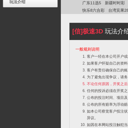
玩法介绍
广东11选5
新疆时时彩
快乐8六合彩
台湾宾果2
[信]极速3D
玩法介
一般规则说明
客户一经在本公司开户或
如果客户怀疑自己的资料
客户有责任确保自己的账
为了避免出现争议，请务
不论任何原因，开奖之后
任何的投诉必须在开奖之
公布的投注时间、项目及
公布的所有赔率为浮动赔
如本公司察觉客户投注状
异议。
如因在本网站投注触犯当