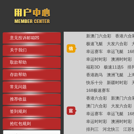
新澳门六合彩
香港六合
意见投诉邮箱💌
极速飞艇
大发六合彩
关于我们
幸运赛车
幸运飞艇
1
幸运时时彩
澳洲时时彩
取款帮助
福彩3D
极速11选5
排
存款帮助
香港跑马
澳洲飞艇
上海
快乐十分
新疆时时彩
常见问题
168极速赛车
香港六合彩
新澳门六合
推荐收益
澳门六合彩
大发六合彩
签到规则
幸运赛车
幸运飞艇
1
幸运时时彩
澳洲时时彩
抢红包规则
排列三
河北快三
江苏