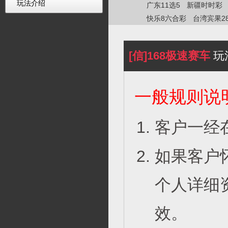
玩法介绍
广东11选5
新疆时时彩
快乐8六合彩
台湾宾果2
[信]168极速赛车
玩
一般规则说
客户一经
如果客户
个人详细
效。