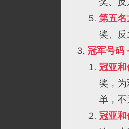
奖、反
第五名
奖、反
冠军号码 
冠亚和
奖，为
单，不
冠亚和