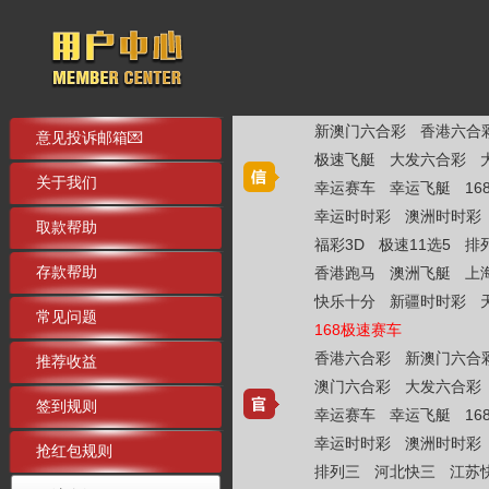
新澳门六合彩
香港六合
意见投诉邮箱💌
极速飞艇
大发六合彩
关于我们
幸运赛车
幸运飞艇
1
幸运时时彩
澳洲时时彩
取款帮助
福彩3D
极速11选5
排
存款帮助
香港跑马
澳洲飞艇
上海
快乐十分
新疆时时彩
常见问题
168极速赛车
香港六合彩
新澳门六合
推荐收益
澳门六合彩
大发六合彩
签到规则
幸运赛车
幸运飞艇
1
幸运时时彩
澳洲时时彩
抢红包规则
排列三
河北快三
江苏