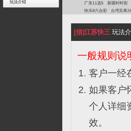
玩法介绍
广东11选5
新疆时时彩
快乐8六合彩
台湾宾果2
[信]江苏快三
玩法介
一般规则说
客户一经
如果客户
个人详细
效。