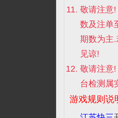
敬请注意
数及注单
期数为主
见谅!
敬请注意
台检测属
游戏规则说
江苏快三