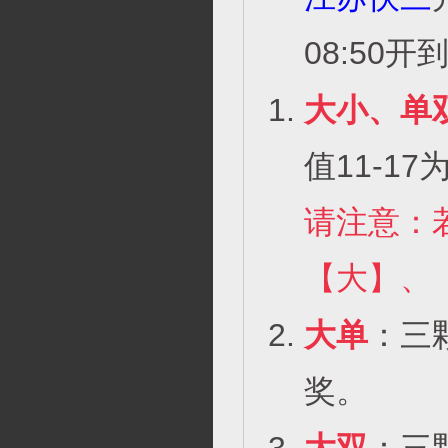
08:50
大小、单
值11-17
请注意：
【大】、
大单
：三
奖。