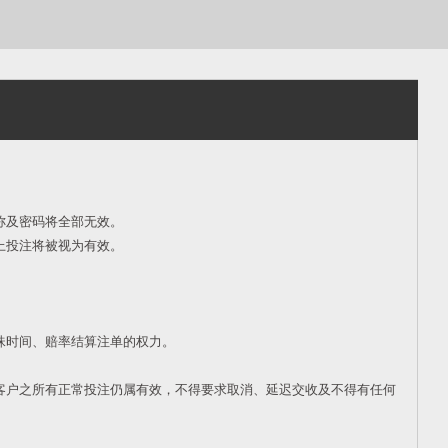
称及密码将全部无效。
上投注将被视为有效。
珠时间、赔率结算注单的权力。
客户之所有正常投注仍属有效，不得要求取消、延迟交收及不得有任何