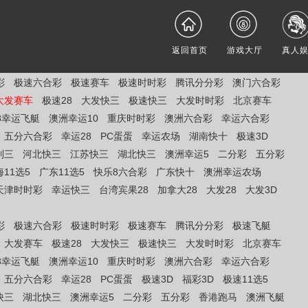
返回首页
游戏大厅
真人
彩
极速六合彩
极速赛车
极速时时彩
腾讯分分彩
澳门六合彩
大发赛车
极速28
大发快三
极速快三
大发时时彩
北京赛车
68幸运飞艇
澳洲幸运10
重庆时时彩
澳洲六合彩
幸运六合彩
五分六合彩
幸运28
PC蛋蛋
幸运农场
湖南快十
极速3D
列三
河北快三
江苏快三
湖北快三
澳洲幸运5
二分彩
五分彩
11选5
广东11选5
快乐8六合彩
广东快十
澳洲幸运农场
天津时时彩
幸运快三
台湾宾果28
加拿大28
大发28
大发3D
彩
极速六合彩
极速时时彩
极速赛车
腾讯分分彩
极速飞艇
大发赛车
极速28
大发快三
极速快三
大发时时彩
北京赛车
68幸运飞艇
澳洲幸运10
重庆时时彩
澳洲六合彩
幸运六合彩
五分六合彩
幸运28
PC蛋蛋
极速3D
福彩3D
极速11选5
快三
湖北快三
澳洲幸运5
二分彩
五分彩
香港跑马
澳洲飞艇