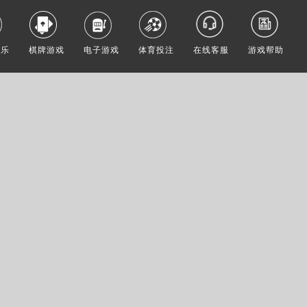
娱乐
棋牌游戏
电子游戏
体育投注
在线客服
游戏帮助