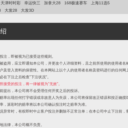
天津时时彩
幸运快三
加拿大28
168极速赛车
上海11选5
8
大发28
大发3D
绍
投注，即被视为已接受这些规则。
被盗用，应立即通知本公司，并更改个人详细资料，且之前所使用的使用者名
户及登入资料的保密性。在本网站上以个人的使用者名称及密码进行的任何网
必在下注之后检查"下注状况"。
所接受的投注，将一律被视为"无效"。
前提出，本公司将不会受理任何开奖之后的投诉。
赔率出现任何打字错误或非故意人为失误，本公司将保留改正错误和按正确搅
率，派彩时的赔率将以本公司确认投注时之赔率为准。
况异常时，有权即时中止客户投注并删除不正常注单；在本公司中止下注前，
地法律，本公司概不负责。