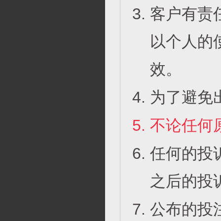
客户有责
以个人的
效。
为了避免
不论任何
任何的投
之后的投
公布的投