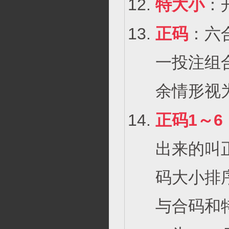
特大小
：
正码
：六
一投注组
余情形视
正码1～6
出来的叫
码大小排
与合码和