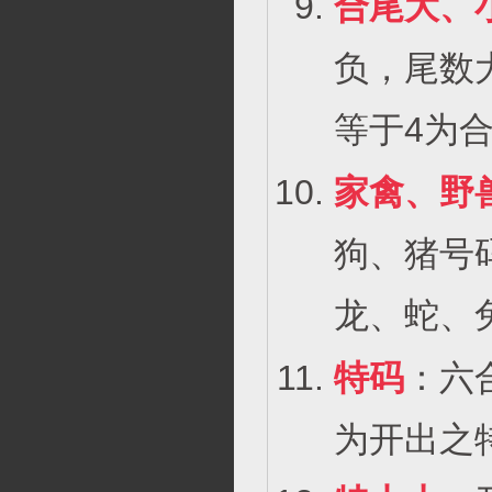
合尾大、
负，尾数大
等于4为合
家禽、野
狗、猪号
龙、蛇、
特码
：六
为开出之