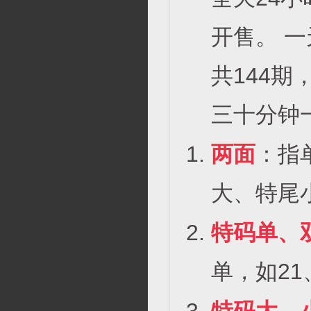
开售。
一
共144
三十分钟
两面
：指
大、特尾
特码单、
单，如21