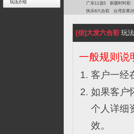
玩法介绍
广东11选5
新疆时时彩
快乐8六合彩
台湾宾果2
[信]大发六合彩
玩法
一般规则说
客户一经
如果客户
个人详细
效。