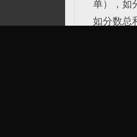
单），如分
如分数总
奖，其余
总和大小
大；分数
08、17
投注组合
连码
：