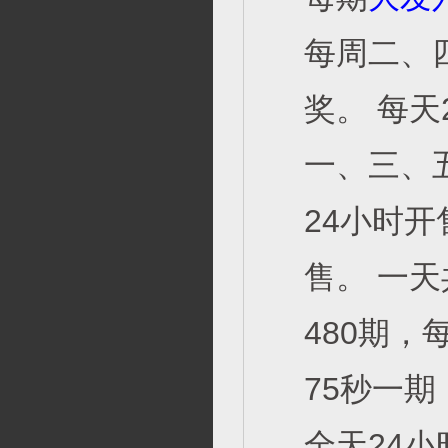
每周二、四
奖。
每天
一、三、五
24小时开
售。
一天
480期，
75秒一期
全天24