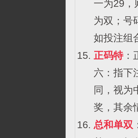
一为29
为双；号
如投注组
正码特
：
六：指下
同，视为
奖，其余
总和单双