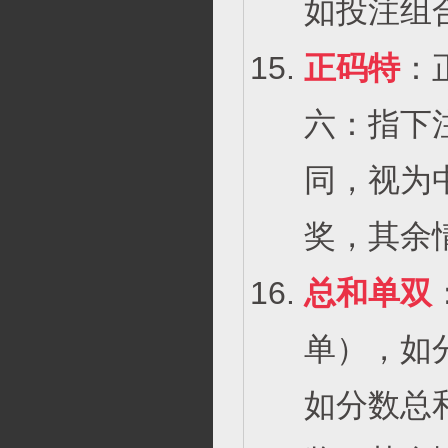
如投注组
正码特
：
六：指下
同，视为
奖，其余
总和单双
单），如分
如分数总