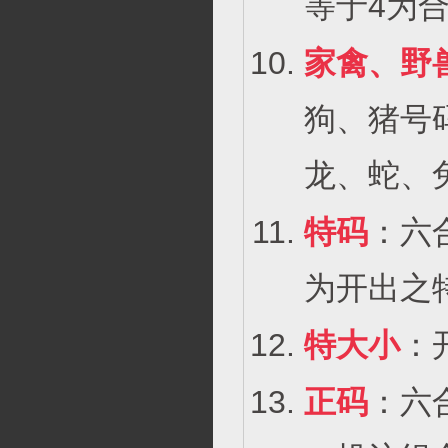
等于4为合
家禽、野
狗、猪号
龙、蛇、
特码
：六
为开出之
特大小
：
正码
：六