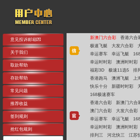
新澳门六合彩
香港六合
意见投诉邮箱💌
极速飞艇
大发六合彩
关于我们
幸运赛车
幸运飞艇
1
幸运时时彩
澳洲时时彩
取款帮助
福彩3D
极速11选5
排
存款帮助
香港跑马
澳洲飞艇
上海
快乐十分
新疆时时彩
常见问题
168极速赛车
香港六合彩
新澳门六合
推荐收益
澳门六合彩
大发六合彩
签到规则
幸运赛车
幸运飞艇
1
幸运时时彩
澳洲时时彩
抢红包规则
排列三
河北快三
江苏