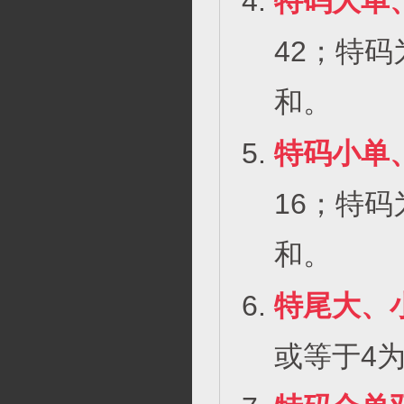
特码大单
42；特码
和。
特码小单
16；特码
和。
特尾大、
或等于4