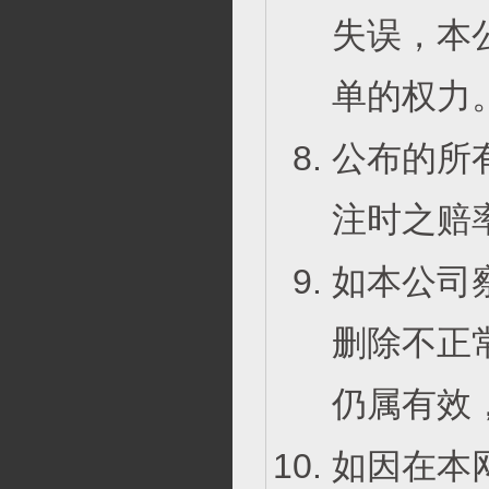
失误，本
单的权力
公布的所
注时之赔
如本公司
删除不正
仍属有效
如因在本