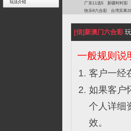
玩法介绍
广东11选5
新疆时时彩
快乐8六合彩
台湾宾果2
[信]新澳门六合彩
玩
一般规则说
客户一经
如果客户
个人详细
效。