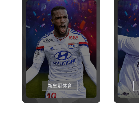
新皇冠体育