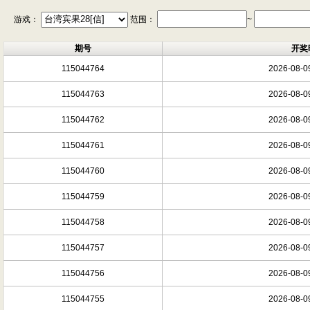
游戏：
范围：
~
期号
开奖
115044764
2026-08-0
115044763
2026-08-0
115044762
2026-08-0
115044761
2026-08-0
115044760
2026-08-0
115044759
2026-08-0
115044758
2026-08-0
115044757
2026-08-0
115044756
2026-08-0
115044755
2026-08-0