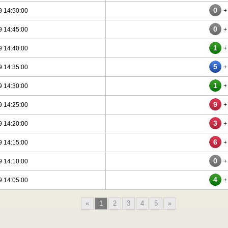
0
9 14:50:00
0
9 14:45:00
1
9 14:40:00
5
9 14:35:00
1
9 14:30:00
9
9 14:25:00
3
9 14:20:00
6
9 14:15:00
0
9 14:10:00
4
9 14:05:00
«
1
2
3
4
5
»