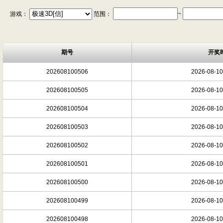
游戏：
范围：
~
期号
开奖
202608100506
2026-08-10
202608100505
2026-08-10
202608100504
2026-08-10
202608100503
2026-08-10
202608100502
2026-08-10
202608100501
2026-08-10
202608100500
2026-08-10
202608100499
2026-08-10
202608100498
2026-08-10